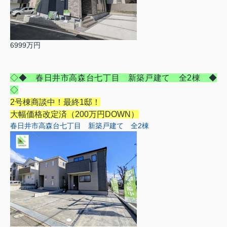
6999万円
◇◆ 春日井市高森台七丁目 新築戸建て 全2棟 ◆
◇
2号棟商談中！最終1邸！
大幅価格改定済（200万円DOWN）
春日井市高森台七丁目 新築戸建て 全2棟