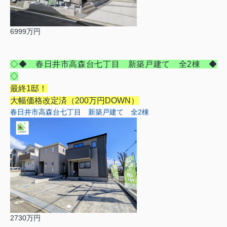
6999万円
◇◆ 春日井市高森台七丁目 新築戸建て 全2棟 ◆
◇
最終1邸！
大幅価格改定済（200万円DOWN）
春日井市高森台七丁目 新築戸建て 全2棟
2730万円