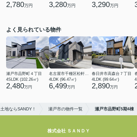
2,780
3,280
3,290
万円
万円
万円
よく見られている物件
瀬戸市品野町４丁目
名古屋市千種区松軒２丁目
春日井市高森台７丁目
4SLDK (102.26㎡)
4LDK (96.47㎡)
4LDK (99.64㎡)
4
2,480
6,499
2,890
万円
万円
万円
土地ならSANDY！
瀬戸市の物件一覧
瀬戸市品野町5期4棟
株式会社 ＳＡＮＤＹ