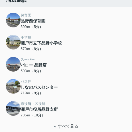
周辺施設
保育園
品野西保育園
399ｍ（5分）
小学校
瀬戸市立下品野小学校
570ｍ（8分）
スーパー
バロー 品野店
593ｍ（8分）
バス停
しなのバスセンター
719ｍ（9分）
市役所・区役所
瀬戸市役所品野支所
735ｍ（10分）
すべて見る