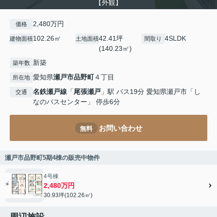
【外観】
2,480万円
価格
102.26㎡
42.41坪
4SLDK
建物面積
土地面積
間取り
(140.23㎡)
新築
築年数
愛知県
瀬戸市
品野町
４丁目
所在地
名鉄瀬戸線
「
尾張瀬戸
」駅 バス19分 愛知県瀬戸市「し
交通
なのバスセンター」 停歩6分
お問い合わせ
無料
瀬戸市品野町5期4棟の販売中物件
4号棟
2,480万円
30.93坪(102.26㎡)