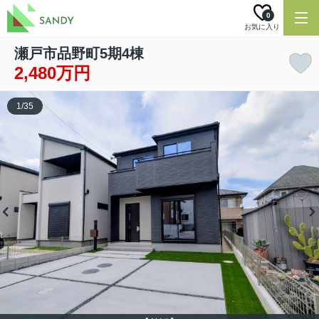
0
お気に入り
瀬戸市品野町5期4棟
2,480万円
1
/
35