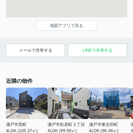
地図アプリで見る
メールで共有する
LINEで共有する
近隣の物件
瀬戸市窯町
瀬戸市松原町３丁目
瀬戸市東吉田町
4LDK (105.37㎡)
4LDK (99.99㎡)
4LDK (96.48㎡)
3