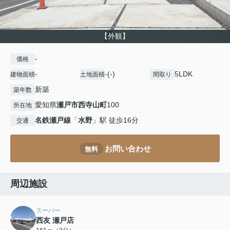
【外観】
-
価格
-
-(-)
5LDK
建物面積
土地面積
間取り
新築
築年数
愛知県
瀬戸市
西寺山町
100
所在地
名鉄瀬戸線
「
水野
」駅 徒歩16分
交通
お問い合わせ
無料
周辺施設
スーパー
西友 瀬戸店