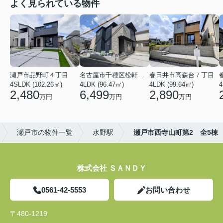
よく見られている物件
瀬戸市品野町４丁目
名古屋市千種区松軒２丁目
春日井市高森台７丁目
4SLDK (102.26㎡)
4LDK (96.47㎡)
4LDK (99.64㎡)
4
2,480
6,499
2,890
万円
万円
万円
瀬戸市の物件一覧
水野駅
瀬戸市西寺山町第2 全5棟
株式会社 ＳＡＮＤＹ
0561-42-5553
お問い合わせ
〒480-1219