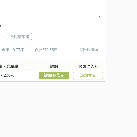
m
浄化槽排水
庫）8.77坪 合計279.65坪 ◎附属建物
率・容積率
詳細
お気に入り
・200%
詳細を見る
追加する