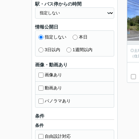
駅・バス停からの時間
情報公開日
指定しない
本日
3日以内
1週間以内
◎土
（住
画像・動画あり
画像あり
動画あり
パノラマあり
条件
条件
自由設計対応