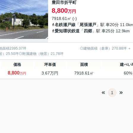
豊田市折平町
8,800
万円
7918.61㎡ (-)
名鉄瀬戸線
「
尾張瀬戸
」駅 車20分 11.0k
愛知環状鉄道
「
四郷
」駅 車25分 12.9km
地面積2395.37坪 ◎建物面積（倉庫）270.88坪 ＋（倉
居）25.50坪◎附属建物（物置）21.78坪
価格
坪単価
面積
建ぺい
8,800
3.67万円
7918.61㎡
60%
万円
1