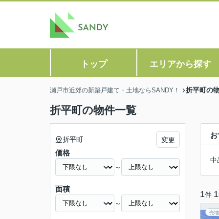
トップ
エリアから探す
折平町の
瀬戸市近郊の新築戸建て・土地ならSANDY！
折平町の物件一覧
お
折平町
変更
価格
中
～
面積
1
1
件
～
売地