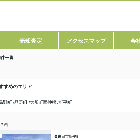
売却査定
アクセスマップ
会
物件一覧
すすめのエリア
品野町
/
品野町
/
大畑町西仲根
/
折平町
区画
豊田市
折平町