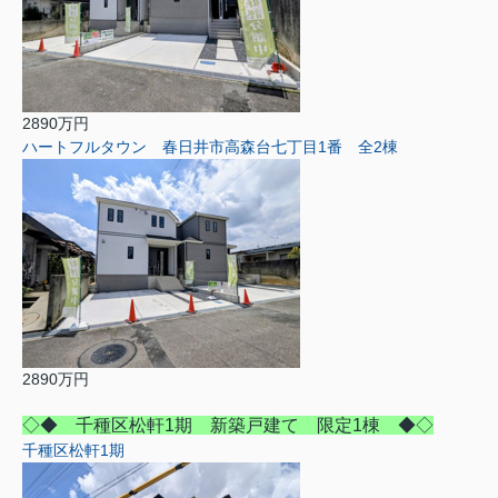
2890万円
ハートフルタウン 春日井市高森台七丁目1番 全2棟
2890万円
◇◆ 千種区松軒1期 新築戸建て 限定1棟 ◆◇
千種区松軒1期