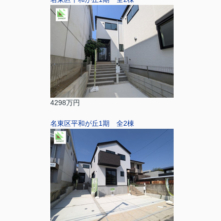
4298万円
名東区平和が丘1期 全2棟