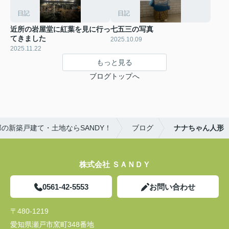
日記
日記
近所の岩屋堂に紅葉を見に行っ
七五三の写真
てきました
2025.10.09
2025.11.22
もっと見る
ブログトップへ
の新築戸建て・土地ならSANDY！
ブログ
ナナちゃん人形
株式会社 ＳＡＮＤＹ
0561-42-5553
お問い合わせ
〒480-1219
愛知県瀬戸市窯町348番地