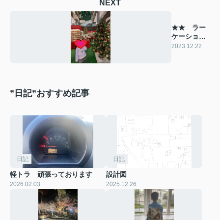
NEXT
★★ ラー
ケーショ
ン ★★
2023.12.22
”日記”おすすめ記事
日記
日記
軽トラ 頑張っております
設計図
2026.02.03
2025.12.26