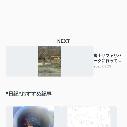
NEXT
富士サファリパ
ークに行ってき
ました
2023.03.23
”日記”おすすめ記事