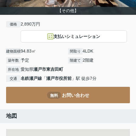
【その他】
2,890万円
価格
支払いシミュレーション
94.83㎡
4LDK
建物面積
間取り
予定
2階建
築年数
階建て
愛知県
瀬戸市
東吉田町
所在地
名鉄瀬戸線
「
瀬戸市役所前
」駅 徒歩7分
交通
お問い合わせ
無料
地図