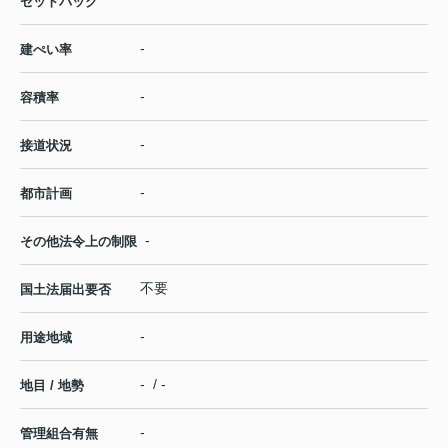
セットバック
-
建ぺい率
-
容積率
-
接道状況
-
都市計画
-
その他法令上の制限
不要
国土法届出要否
-
用途地域
- / -
地目 / 地勢
-
管理組合有無