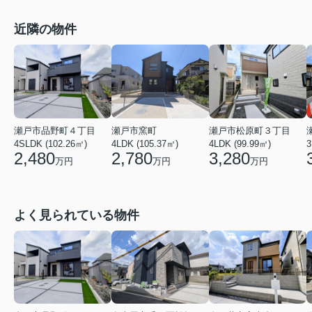
近隣の物件
瀬戸市品野町４丁目
瀬戸市窯町
瀬戸市松原町３丁目
4SLDK (102.26㎡)
4LDK (105.37㎡)
4LDK (99.99㎡)
3
2,480
2,780
3,280
万円
万円
万円
よく見られている物件