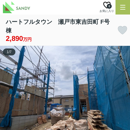
0
お気に入り
ハートフルタウン 瀬戸市東吉田町 F号
棟
2,890
万円
1
/
7