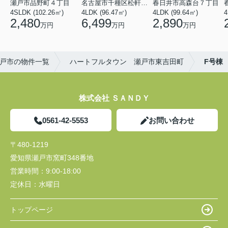
瀬戸市品野町４丁目
名古屋市千種区松軒２丁目
春日井市高森台７丁目
4SLDK (102.26㎡)
4LDK (96.47㎡)
4LDK (99.64㎡)
4
2,480
6,499
2,890
万円
万円
万円
戸市の物件一覧
ハートフルタウン 瀬戸市東吉田町
F号棟
株式会社 ＳＡＮＤＹ
0561-42-5553
お問い合わせ
〒480-1219
愛知県瀬戸市窯町348番地
営業時間：
9:00-18:00
定休日：
水曜日
トップページ